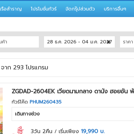
เรือสำราญ
โปรโมชั่นทัวร์
จัดกรุ๊ปส่วนตัว
บริการอื่นๆ
ด
จาก
293
โปรแกรม
ZGDAD-2604EK เวียดนามกลาง ดานัง ฮอยอัน พัก
ทัวร์โค๊ด
PHUM260435
เดินทางช่วง
3วัน 2คืน
เริ่มเพียง
19,990
บ.
/