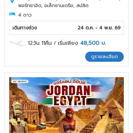
พอร์ทซาอิด, อเล็กซานเดรีย, สปลิต
4 ดาว
เดินทางช่วง
24 ต.ค. - 4 พ.ย. 69
12วัน 11คืน
เริ่มเพียง
48,500
บ.
/
ดูรายละเอียด