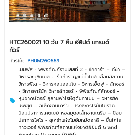
HTC260021 10 วัน 7 คืน อียิปต์ แกรนด์
ทัวร์
ทัวร์โค๊ด
PHUM260669
เมมฟิส - พิพิธภัณฑ์รามเสสที่ 2 - ซัคคาร่า – กีซ่า –
วิหารอะบูซิมเบล - เรือสำราญแม่น้ำไนล์ เขื่อนอัสวาน
วิหารฟิเล - วิหารคอมออมโบ - วิหารเอ็ดฟู - ลักซอร์
- วิหารคาร์นัค วิหารลักซอร์ - พิพิธภัณฑ์ลักซอร์ -
หุบผากษัตริย์ สุสานฟาโรห์ตุตันคาเมน – วิหารฮัค
เชฟซุต – อเล็กซานเดรีย - โรงละครโรมันโบราณ
ป้อมปราการเคตเบย์ หอสมุดอเล็กซานเดรีย – ป้อม
ปราการไคโร - สุเหร่าแห่งโมฮัมหมัดอาลี – ขึ้นไคโร
ทาวเวอร์ พิพิธภัณฑ์สถานแห่งชาติอียิปต์ Grand
Egyptian Museum (GEM)