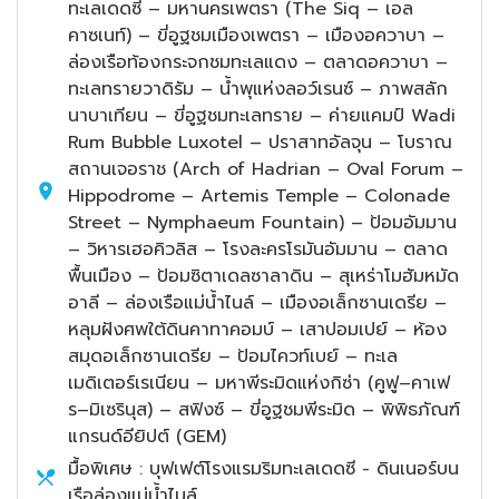
ทะเลเดดซี – มหานครเพตรา (The Siq – เอล
คาซเนท์) – ขี่อูฐชมเมืองเพตรา – เมืองอควาบา –
ล่องเรือท้องกระจกชมทะเลแดง – ตลาดอควาบา –
ทะเลทรายวาดิรัม – น้ำพุแห่งลอว์เรนซ์ – ภาพสลัก
นาบาเทียน – ขี่อูฐชมทะเลทราย – ค่ายแคมป์ Wadi
Rum Bubble Luxotel – ปราสาทอัลจุน – โบราณ
สถานเจอราช (Arch of Hadrian – Oval Forum –
Hippodrome – Artemis Temple – Colonade
Street – Nymphaeum Fountain) – ป้อมอัมมาน
– วิหารเฮอคิวลิส – โรงละครโรมันอัมมาน – ตลาด
พื้นเมือง – ป้อมซิตาเดลซาลาดิน – สุเหร่าโมฮัมหมัด
อาลี – ล่องเรือแม่น้ำไนล์ – เมืองอเล็กซานเดรีย –
หลุมฝังศพใต้ดินคาทาคอมบ์ – เสาปอมเปย์ – ห้อง
สมุดอเล็กซานเดรีย – ป้อมไควท์เบย์ – ทะเล
เมดิเตอร์เรเนียน – มหาพีระมิดแห่งกิซ่า (คูฟู–คาเฟ
ร–มิเซรินุส) – สฟิงซ์ – ขี่อูฐชมพีระมิด – พิพิธภัณฑ์
แกรนด์อียิปต์ (GEM)
มื้อพิเศษ : บุฟเฟต์โรงแรมริมทะเลเดดซี - ดินเนอร์บน
เรือล่องแม่น้ำไนล์