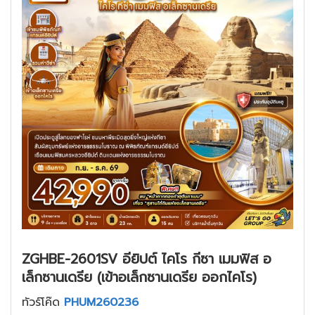
ZGHBE-2601SV อียิปต์ ไคโร กีซา เมมฟิส อ
เล็กซานเดรีย (เข้าอเล็กซานเดรีย ออกไคโร)
ทัวร์โค๊ด
PHUM260236