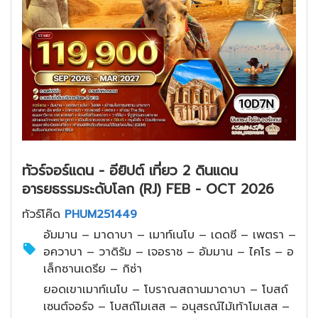
ทัวร์จอร์แดน - อียิปต์ เที่ยว 2 ดินแดน
อารยธรรมระดับโลก (RJ) FEB - OCT 2026
ทัวร์โค๊ด
PHUM251449
อัมมาน – มาดาบา – เมาท์เนโบ – เดดซี – เพตรา –
อควาบา – วาดิรัม – เจอราช – อัมมาน – ไคโร – อ
เล็กซานเดรีย – กิซ่า
ยอดเขาเมาท์เนโบ – โบราณสถานมาดาบา – โบสถ์
เซนต์จอร์จ – โบสถ์โมเสส – อนุสรณ์ไม้เท้าโมเสส –