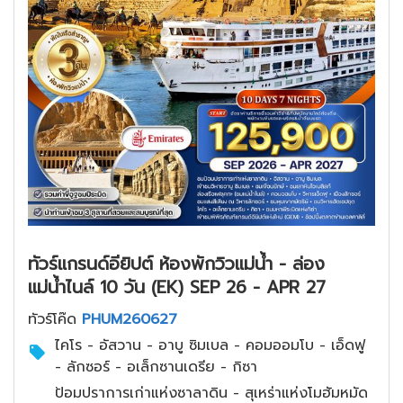
ทัวร์แกรนด์อียิปต์ ห้องพักวิวแม่น้ำ - ล่อง
แม่น้ำไนล์ 10 วัน (EK) SEP 26 - APR 27
ทัวร์โค๊ด
PHUM260627
ไคโร - อัสวาน - อาบู ซิมเบล - คอมออมโบ - เอ็ดฟู
- ลักซอร์ - อเล็กซานเดรีย - กิซา
ป้อมปราการเก่าแห่งซาลาดิน - สุเหร่าแห่งโมฮัมหมัด