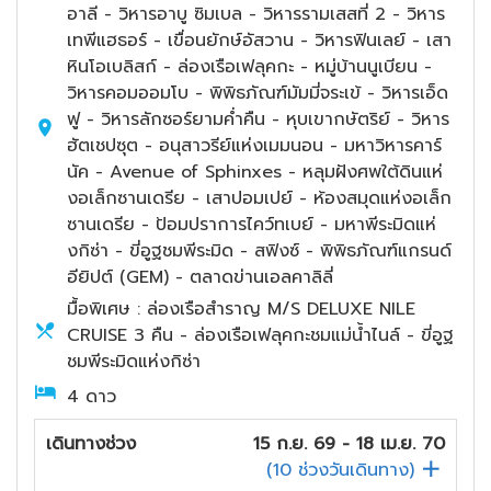
อาลี - วิหารอาบู ซิมเบล - วิหารรามเสสที่ 2 - วิหาร
เทพีแฮธอร์ - เขื่อนยักษ์อัสวาน - วิหารฟินเลย์ - เสา
หินโอเบลิสก์ - ล่องเรือเฟลุคกะ - หมู่บ้านนูเบียน -
วิหารคอมออมโบ - พิพิธภัณฑ์มัมมี่จระเข้ - วิหารเอ็ด
ฟู - วิหารลักซอร์ยามค่ำคืน - หุบเขากษัตริย์ - วิหาร
ฮัตเชปซุต - อนุสาวรีย์แห่งเมมนอน - มหาวิหารคาร์
นัค - Avenue of Sphinxes - หลุมฝังศพใต้ดินแห่
งอเล็กซานเดรีย - เสาปอมเปย์ - ห้องสมุดแห่งอเล็ก
ซานเดรีย - ป้อมปราการไคว์ทเบย์ - มหาพีระมิดแห่
งกิซ่า - ขี่อูฐชมพีระมิด - สฟิงซ์ - พิพิธภัณฑ์แกรนด์
อียิปต์ (GEM) - ตลาดข่านเอลคาลิลี่
มื้อพิเศษ : ล่องเรือสำราญ M/S DELUXE NILE
CRUISE 3 คืน - ล่องเรือเฟลุคกะชมแม่น้ำไนล์ - ขี่อูฐ
ชมพีระมิดแห่งกิซ่า
4 ดาว
เดินทางช่วง
15 ก.ย. 69 - 18 เม.ย. 70
(
10
ช่วงวันเดินทาง)