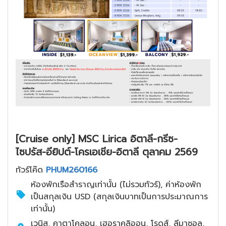
[Cruise only] MSC Lirica อิตาลี-กรีซ-
ไซปรัส-อียิปต์-โครเอเชีย-อิตาลี ตุลาคม 2569
ทัวร์โค๊ด
PHUM260166
ห้องพักเรือสำราญเท่านั้น (ไม่รวมทัวร์), ค่าห้องพัก
เป็นสกุลเงิน USD (สกุลเงินบาทเป็นการประมาณการ
เท่านั้น)
เวนิส, คาตาโคลอน, เฮอราคลิออน, โรดส์, ลีมาซอล,