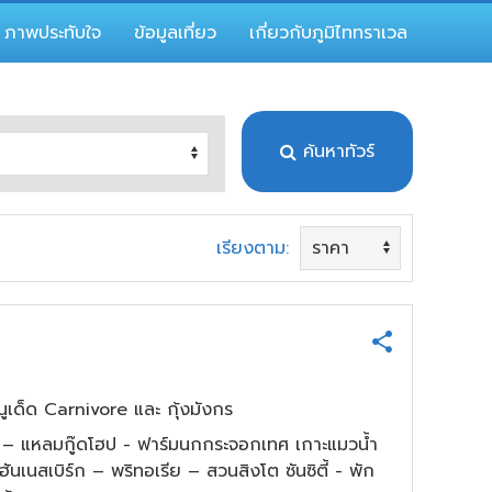
ภาพประทับใจ
ข้อมูลเที่ยว
เกี่ยวกับภูมิไททราเวล
ค้นหาทัวร์
เรียงตาม:
ูเด็ด Carnivore และ กุ้งมังกร
์ตก – แหลมกู๊ดโฮป - ฟาร์มนกกระจอกเทศ เกาะแมวน้ำ
นเนสเบิร์ก – พริทอเรีย – สวนสิงโต ซันซิตี้ - พัก