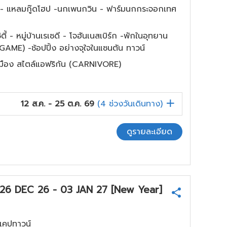
ยท์ - แหลมกู๊ดโฮป -นกเพนกวิน - ฟาร์มนกกระจอกเทศ
ตี้ - หมู่บ้านเรเซดี - โจฮันเนสเบิร์ก -พักในอุทยาน
 GAME) -ช้อปปิ้ง อย่างจุใจในแซนตัน ทาวน์
มือง สไตล์แอฟริกัน (CARNIVORE)
12 ส.ค. - 25 ต.ค. 69
(
4
ช่วงวันเดินทาง)
ดูรายละเอียด
ลส" 26 DEC 26 - 03 JAN 27 [New Year]
 เคปทาวน์