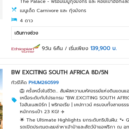
The Palace - พร้อมเมนูกุ้งมังกร และ หอยเป๋าฮื้อทะเลใ
เมนูเด็ด Carnivore และ กุ้งมังกร
4 ดาว
เดินทางช่วง
9วัน 6คืน
เริ่มเพียง
139,900
บ.
/
BW EXCITING SOUTH AFRICA 8D/5N
ทัวร์โค๊ด
PHUM260599
🦁
ครั้งหนึ่งในชีวิต... สัมผัสความมหัศจรรย์แห่งดินแด
เหนือระดับกับโปรแกรม "BW..EXCITING SOUTH AFRICA 8 
โจฮันเนสเบิร์ก | พริทอเรีย | เคปทาวน์ ครบจบทั้งสายธร
หนักกระเป๋า 23 KG!
✈️
🌟 The Ultimate Highlights ยกระดับทริปในฝัน: 🐾 Gam
รถเปิดประทุนตะลุยล่าหาเจ้าป่าและสัตว์ป่าแอฟริกา ณ อุ