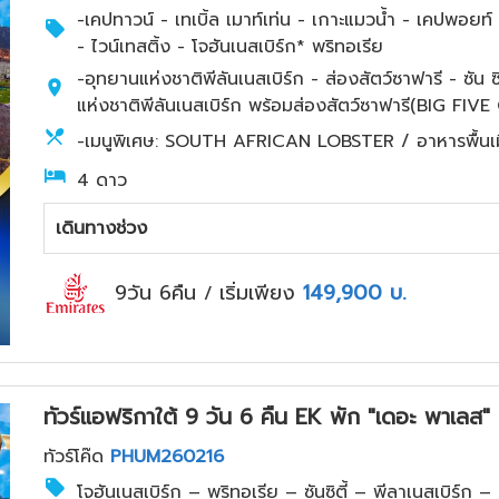
-เคปทาวน์ - เทเบิ้ล เมาท์เท่น - เกาะแมวน้ำ - เคปพอ
- ไวน์เทสติ้ง - โจฮันเนสเบิร์ก* พริทอเรีย
-อุทยานแห่งชาติพีลันเนสเบิร์ก - ส่องสัตว์ซาฟารี - ซัน ซิ
แห่งชาติพีลันเนสเบิร์ก พร้อมส่องสัตว์ซาฟารี(BIG FIVE
-เมนูพิเศษ: SOUTH AFRICAN LOBSTER / อาหารพื้นเ
4 ดาว
เดินทางช่วง
9วัน 6คืน
เริ่มเพียง
149,900
บ.
/
ทัวร์แอฟริกาใต้ 9 วัน 6 คืน EK พัก "เดอะ พาเ
ทัวร์โค๊ด
PHUM260216
โจฮันเนสเบิร์ก – พริทอเรีย – ซันซิตี้ – พีลาเนสเบิร์ก –