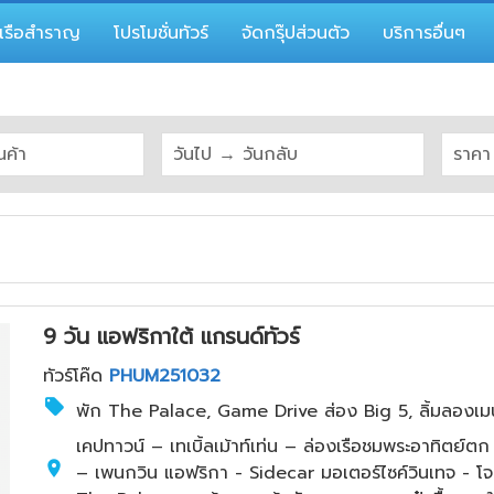
เรือสำราญ
โปรโมชั่นทัวร์
จัดกรุ๊ปส่วนตัว
บริการอื่นๆ
9 วัน แอฟริกาใต้ แกรนด์ทัวร์
ทัวร์โค๊ด
PHUM251032
พัก The Palace, Game Drive ส่อง Big 5, ลิ้มลองเมน
เคปทาวน์ – เทเบิ้ลเม้าท์เท่น – ล่องเรือชมพระอาทิตย
– เพนกวิน แอฟริกา - Sidecar มอเตอร์ไซค์วินเทจ - โจฮั