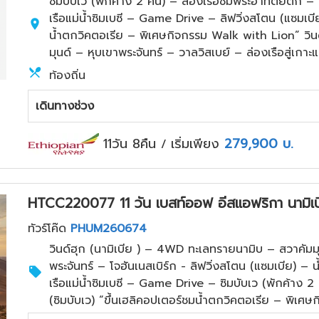
ซิมบับเว (พักค้าง 2 คืน) – ล่องเรือชมพระอาทิตย์ตก – 
เรือแม่น้ำซิมเบซี – Game Drive – ลิฟวิ่งสโตน (แซมเบี
น้ำตกวิคตอเรีย – พิเศษกิจกรรม Walk with Lion” วิน
มุนด์ – หุบเขาพระจันทร์ – วาลวิสเบย์ – ล่องเรือสู่เกาะ
ท้องถิ่น
เดินทางช่วง
11วัน 8คืน
เริ่มเพียง
279,900
บ.
/
HTCC220077 11 วัน เบสท์ออฟ อีสแอฟริกา นามิเบี
ทัวร์โค๊ด
PHUM260674
วินด์ฮุก (นามิเบีย ) – 4WD ทะเลทรายนามิบ – สวาคัมมุน
พระจันทร์ – โจฮันเนสเบิร์ก - ลิฟวิ่งสโตน (แซมเบีย) – 
เรือแม่น้ำซิมเบซี – Game Drive – ซิมบับเว (พักค้าง 2
(ซิมบับเว) “ขึ้นเฮลิคอปเตอร์ชมน้ำตกวิคตอเรีย – พิเศ