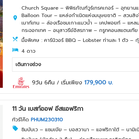
Church Square – พิพิธภัณฑ์วูร์เทรคเกอร์ – อุทยานแ
Balloon Tour – แหล่งกำเนิดแห่งมนุษยชาติ – สวนสิงโต
เมาท์เทน – ล่องเรือชมเกาะแมวน้ำ – เคปพอยท์ – แหล
กระจอกเทศ – อนุสาวรีย์อิสรภาพ – กรูทคอนสแตนเทีย
มื้อพิเศษ : คาร์นิวอร์ BBQ – Lobster ท่านละ 1 ตัว – ก
4 ดาว
เดินทางช่วง
9วัน 6คืน
เริ่มเพียง
179,900
บ.
/
11 วัน เบสท์ออฟ อีสแอฟริกา
ทัวร์โค๊ด
PHUM230310
ซิมบับเว – แซมเบีย – บอสวานา – แอฟริกาใต้ – นามิเบ