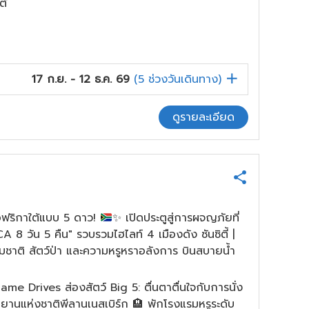
ต้
17 ก.ย. - 12 ธ.ค. 69
(
5
ช่วงวันเดินทาง)
ดูรายละเอียด
นแอฟริกาใต้แบบ 5 ดาว!
✨
เปิดประตูสู่การผจญภัยที่
วัน 5 คืน" รวบรวมไฮไลท์ 4 เมืองดัง ซันซิตี้ |
รมชาติ สัตว์ป่า และความหรูหราอลังการ บินสบายน้ำ
e Drives ส่องสัตว์ Big 5: ตื่นตาตื่นใจกับการนั่ง
ทยานแห่งชาติพีลานเนสเบิร์ก 🏨 พักโรงแรมหรูระดับ