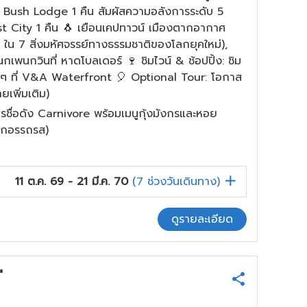
 Bush Lodge 1 คืน สัมผัสความอลังการระดับ 5
 City 1 คืน 🐧 เยือนเคปทาวน์ เมืองตากอากาศ
(1 ใน 7 สิ่งมหัศจรรย์ทางธรรมชาติของโลกยุคใหม่),
เพนกวินที่ หาดโบลเดอร์ 🍷 ชิมไวน์ & ช้อปปิ้ง: ชิม
งชิลๆ ที่ V&A Waterfront 🎈 Optional Tour: โอกาส
ยเพิ่มเติม)
ตาคารชื่อดัง Carnivore พร้อมเมนูกุ้งมังกรและหอย
ทุกอรรถรส)
11 ต.ค. 69 - 21 มี.ค. 70
(
7
ช่วงวันเดินทาง)
ดูรายละเอียด
"