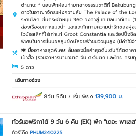
ตำนาน: * นอนพักผ่อนท่ามกลางธรรมชาติที่ Bakubung
ดาวในอาณาจักรแห่งความลับ The Palace of the Lost
ระดับโลก: ขึ้นกระเช้าหมุน 360 องศาสู่ เทเบิลเมาท์เทน 
ล่องเรือชมเกาะแมวน้ำ และแวะทักทายความน่ารักของฝูงนก
ไวน์รสเลิศที่ไร่เก่าแก่ Groot Constantia และช้อปปิ้
พิเศษในการขึ้นบอลลูนยักษ์ลอยฟ้าชมวิวมุมสูง (มีค่าใช้จ่า
🍽️ มื้ออาหารสุดพิเศษ: ลิ้มลองมื้อค่ำสุดตื่นเต้นที่ภัต
เป๋าฮื้อ (รวมอาหารนานาชาติ จีน ตะวันตก และไทย ครบ
5 ดาว
เดินทางช่วง
8วัน 5คืน
เริ่มเพียง
139,900
บ.
/
ทัวร์แอฟริกาใต้ 9 วัน 6 คืน (EK) พัก "เดอะ พาเลส
ทัวร์โค๊ด
PHUM240225