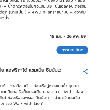
น้ำตกวิคตอเรีย (ซิมบับเว) – บอสวานา โชเบ้ - ล่อง
ย) – น้ำตกวิคตอเรียฝั่งแซมเบีย “ขึ้นเฮลิคอปเตอร์ชม
ด์ฮุก (นามิเบีย ) – 4WD ทะเลทรายนามิบ – สวาคัม
แมวน้ำ
16 ส.ค. - 26 ส.ค. 69
ดูรายละเอียด
ย แอฟริกาใต้ แซมเบีย ซิมบับเว
ด์ - วาลวิสเบย์ – ล่องเรือสู่เกาะแมวน้ำ หุบเขา
น้ำตกวิคตอเรียฝั่งแซมเบีย บอสวานา - โชเบ้ - ล่อง
 คืน) ล่องเรือชมพระอาทิตย์ตก – น้ำตกวิคตอเรีย
ษกิจกรรม Walk with Lion”