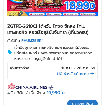
ZGTPE-2610CI ไต้หวัน ไทจง จีหลง ไทเป
เกาะเหอผิง ล่องเรือสุริยันจันทรา (เที่ยวครบ)
ทัวร์โค๊ด
PHUM251514
เช็คอินอุทยานเกาะเหอผิง ชมฟาร์มดอกไม้จงเซ่อ
ปล่อยโคมผิงซี ขอพรเทพเจ้ากวนอู ขอความรักวัด
หลงซาน ถ่ายรูปคู่ตึกไทเป 101
เดินทางช่วง
11 ก.ย. - 26 ต.ค. 69
(
10
ช่วงวันเดินทาง)
4วัน 3คืน
เริ่มเพียง
19,990
บ.
/
ดูรายละเอียด