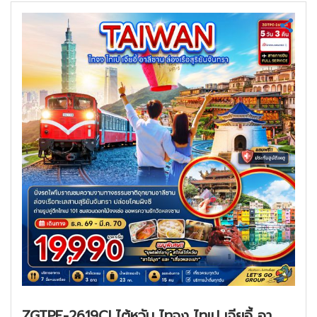
ZGTPE-2619CI ไต้หวัน ไทจง ไทเป เจียอี้ อา