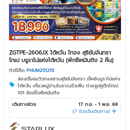
ZGTPE-2606JX ไต้หวัน ไทจง สุริยันจันทรา
ไทเป บรูราโน่แห่งไต้หวัน (พักซีเหมินติง 2 คืน)
ทัวร์โค๊ด
PHUM251215
ล่องเรือชมวิวทะเลสาบสุริยันจันทรา เช็คอินบูราโน่แห่ง
ไต้หวัน เที่ยวหมู่บ้านโบราณจิ่วเฟิ่น ถ่ายรูปคู่ตึกไทเป
101 ช้อปปิ้งซีเหมินติง
เดินทางช่วง
17 ก.ย. - 1 พ.ย. 69
(
7
ช่วงวันเดินทาง)