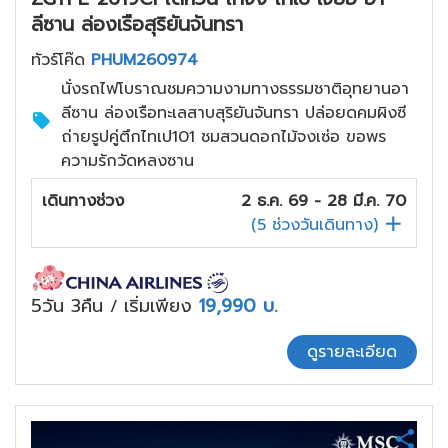
ลีซาน ล่องเรือสุริยันจันทรา
ทัวร์โค๊ด
PHUM260974
นั่งรถไฟโบราณชมความงามทางธรรมชาติอุทยานอา
ลีซาน ล่องเรือทะเลสาบสุริยันจันทรา ปล่อยดคมผิงซี
ถ่ายรูปคู่ตึกไทเป101 ชมสวนดอกไม้จงเซ่อ ขอพร
ความรักวัดหลงซาน
เดินทางช่วง
2 ธ.ค. 69 - 28 มี.ค. 70
(
5
ช่วงวันเดินทาง)
5วัน 3คืน
เริ่มเพียง
19,990
บ.
/
ดูรายละเอียด