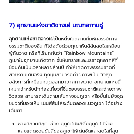
7) อุทยานแห่งชา
ติจางเย่ มณฑลกานซู่
อุทยานแห่งชาติจางเย่
เป็นหนึ่งในสถานที่มหัศจรรย์ทาง
ธรรมชาติของจีน ที่โด่งดังด้วยภูเขาหินสีสันสดใสเหมือน
พู่กันวาด หรือที่เรียกกันว่า “Rainbow Mountains”
ภูเขาในอุทยานเกิดจาก ชั้นหินทรายและแร่ธาตุหลากสีที่
ซ้อนกันเป็นเวลาหลายล้านปี ทำให้เกิดภาพธรรมชาติที่
สวยงามเกินจริง ทุกมุมสามารถถ่ายภาพเป็น วิวสุด
อลังการที่เหมือนหลุดออกมาจากภาพวาด อุทยานแห่งนี้
เหมาะสำหรับนักท่องเที่ยวที่ชื่นชอบธรรมชาติและถ่ายภาพ
วิวสวย สามารถเดินตามเส้นทางชมภูเขา หรือขึ้นไปยังจุด
ชมวิวที่มองเห็น เนินสีสันไล่ระดับตลอดแนวภูเขา ได้อย่าง
เต็มตา
ช่วงที่สวยที่สุด: ช่วง ฤดูใบไม้ผลิถึงฤดูใบไม้ร่วง
แสงแดดช่วยขับสีของภูเขาให้เด่นชัดและสดใสที่สุด