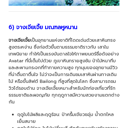
6) จางเจียเจี้ย มณฑลหูหนาน
จางเจียเจี้ย
เป็นอุทยานแห่งชาติที่โดดเด่นด้วยเสาหินทรง
สูงตระหง่าน ซึ่งก่อตัวขึ้นตามธรรมชาติราวกับ เสาใน
เทพนิยาย ทำให้เป็นแรงบันดาลใจให้ภาพยนตร์ชื่อดังอย่าง
Avatar ที่นี่เต็มไปด้วย ภูเขาหินทรายสูงชัน ป่าไม้หนาทึบ
และสะพานกระจกที่ท้าทายความสูง ทุกมุมของอุทยานมีวิว
ที่น่าตื่นตาตื่นใจ ไม่ว่าจะเป็นการเดินชมเสาหินผ่านทางเดิน
ไม้ หรือขึ้นลิฟต์ Bailong ที่สูงที่สุดในโลก ซึ่งสามารถชม
วิวได้รอบด้าน จางเจียเจี้ยเหมาะสำหรับนักท่องเที่ยวที่รัก
ธรรมชาติและผจญภัย ทุกฤดูกาลมีความสวยงามแตกต่าง
กัน
ฤดูใบไม้ผลิและฤดูร้อน: ป่าครึ้มเขียวชอุ่ม น้ำตกไหล
เย็นสบาย