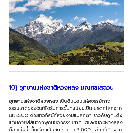
10) อุทยานแห่งชาติหวงหลง มณฑลเสฉวน
อุทยานแห่งชาติหวงหลง
เป็นดินแดนมหัศจรรย์ทาง
ธรรมชาติของจีนที่ได้รับการขึ้นทะเบียนเป็น มรดกโลกจาก
UNESCO ด้วยทิวทัศน์ที่สวยงามแปลกตา ราวกับถูกแต่ง
แต้มด้วยสีสันจากพู่กันของธรรมชาติ ไฮไลต์ของหวงหลง
คือ แอ่งน้ำตื้นเรียงเป็นชั้น ๆ กว่า 3,000 แอ่ง ที่เกิดจาก