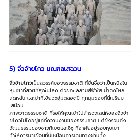
5) จิ่วจ้ายโกว มณฑลเสฉวน
จิ่วจ้ายโกว
เป็นสวรรค์ของธรรมชาติ ที่ขึ้นชื่อว่าเป็นหนึ่งใน
หุบเขาที่สวยที่สุดในโลก ด้วยทะเลสาบสีฟ้าใส น้ำตกไหล
ลดหลั่น และป่าที่เขียวชอุ่มตลอดปี ทุกมุมของที่นี่เปรียบ
เสมือน
ภาพวาดธรรมชาติ ที่รอให้คุณเข้าไปสำรวจเสน่ห์ของจิ่วจ้า
ยโกวไม่ได้อยู่แค่ที่ความงามของธรรมชาติ แต่ยังรวมถึง
วัฒนธรรมของชาวทิเบตและชิซู ที่อาศัยอยู่รอบหุบเขา
ทำให้การมาเยือนที่นี่เหมือนการเดินทางผ่านทั้ง