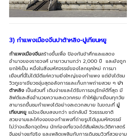
3) กำแพงเมืองจีนปาต้าหลิง-มู่เทียนหยู
กำแพงเมืองจีน
สร้างขึ้นเพื่อ ป้องกันข้าศึกและแสดง
อำนาจของราชวงศ์ มายาวนานกว่า 2,000 ปี และยังถูก
ยกให้เป็น หนึ่งในสิ่งมหัศจรรย์ของโลกยุคใหม่ การมา
เยือนที่นี่ไม่ได้มีดีแค่ความยิ่งใหญ่ของกำแพง แต่ยังได้ชม
วิวภูเขาเขียวชอุ่มสุดอลังการและเก็บภาพถ่ายสวย ๆ
ปา
ต้าหลิง
เป็นส่วนที่ เดินง่ายและได้รับการอนุรักษ์ดีที่สุด มี
ลิฟต์และสิ่งอำนวยความสะดวกครบ ทำให้ผู้มาเยือนทุกวัย
สามารถขึ้นชมกำแพงได้อย่างสะดวกสบาย ในขณะที่
มู่
เทียนหยู
แม้จะเงียบสงบกว่า แต่กลับมี วิวธรรมชาติ
สวยงามและโค้งงอของกำแพงที่ถ่ายรูปได้มุมมหัศจรรย์
ไม่ว่าจะเลือกจุดไหน นักท่องเที่ยวจะได้สัมผัสประวัติศาสตร์
จีนอย่างแท้จริง และเพลิดเพลินกับการเดินชมวิวที่สวยงาม