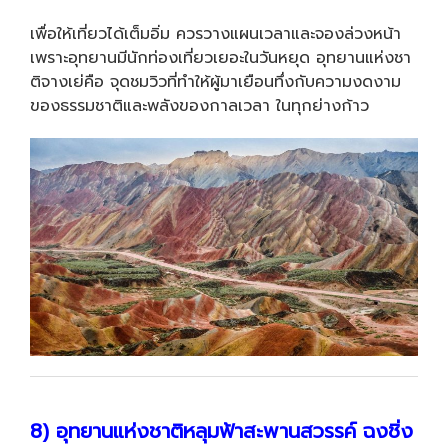
เพื่อให้เที่ยวได้เต็มอิ่ม ควรวางแผนเวลาและจองล่วงหน้า
เพราะอุทยานมีนักท่องเที่ยวเยอะในวันหยุด อุทยานแห่งชา
ติจางเย่คือ จุดชมวิวที่ทำให้ผู้มาเยือนทึ่งกับความงดงาม
ของธรรมชาติและพลังของกาลเวลา ในทุกย่างก้าว
8) อุทยานแห่งชาติหลุมฟ้าสะพานสวรรค์ ฉงชิ่ง