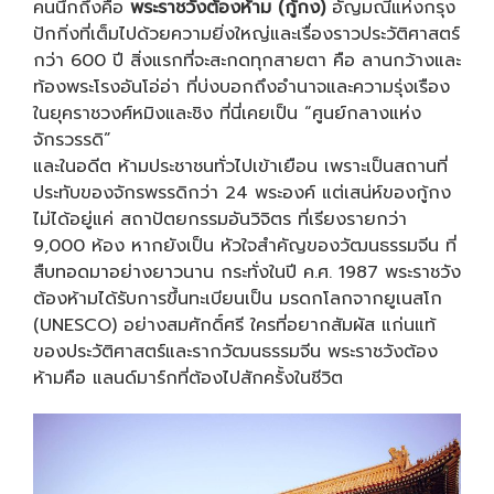
คนนึกถึงคือ
พระราชวังต้องห้าม (กู้กง)
อัญมณีแห่งกรุง
ปักกิ่งที่เต็มไปด้วยความยิ่งใหญ่และเรื่องราวประวัติศาสตร์
กว่า 600 ปี สิ่งแรกที่จะสะกดทุกสายตา คือ ลานกว้างและ
ท้องพระโรงอันโอ่อ่า ที่บ่งบอกถึงอำนาจและความรุ่งเรือง
ในยุคราชวงศ์หมิงและชิง ที่นี่เคยเป็น “ศูนย์กลางแห่ง
จักรวรรดิ”
และในอดีต ห้ามประชาชนทั่วไปเข้าเยือน เพราะเป็นสถานที่
ประทับของจักรพรรดิกว่า 24 พระองค์ แต่เสน่ห์ของกู้กง
ไม่ได้อยู่แค่ สถาปัตยกรรมอันวิจิตร ที่เรียงรายกว่า
9,000 ห้อง หากยังเป็น หัวใจสำคัญของวัฒนธรรมจีน ที่
สืบทอดมาอย่างยาวนาน กระทั่งในปี ค.ศ. 1987 พระราชวัง
ต้องห้ามได้รับการขึ้นทะเบียนเป็น มรดกโลกจากยูเนสโก
(UNESCO) อย่างสมศักดิ์ศรี ใครที่อยากสัมผัส แก่นแท้
ของประวัติศาสตร์และรากวัฒนธรรมจีน พระราชวังต้อง
ห้ามคือ แลนด์มาร์กที่ต้องไปสักครั้งในชีวิต