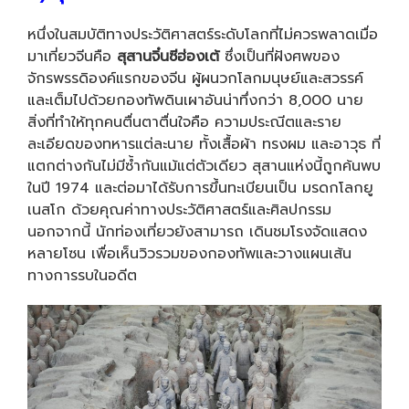
หนึ่งในสมบัติทางประวัติศาสตร์ระดับโลกที่ไม่ควรพลาดเมื่อ
มาเที่ยวจีนคือ
สุสานจิ๋นซีฮ่องเต้
ซึ่งเป็นที่ฝังศพของ
จักรพรรดิองค์แรกของจีน ผู้ผนวกโลกมนุษย์และสวรรค์
และเต็มไปด้วยกองทัพดินเผาอันน่าทึ่งกว่า 8,000 นาย
สิ่งที่ทำให้ทุกคนตื่นตาตื่นใจคือ ความประณีตและราย
ละเอียดของทหารแต่ละนาย ทั้งเสื้อผ้า ทรงผม และอาวุธ ที่
แตกต่างกันไม่มีซ้ำกันแม้แต่ตัวเดียว สุสานแห่งนี้ถูกค้นพบ
ในปี 1974 และต่อมาได้รับการขึ้นทะเบียนเป็น มรดกโลกยู
เนสโก ด้วยคุณค่าทางประวัติศาสตร์และศิลปกรรม
นอกจากนี้ นักท่องเที่ยวยังสามารถ เดินชมโรงจัดแสดง
หลายโซน เพื่อเห็นวิวรวมของกองทัพและวางแผนเส้น
ทางการรบในอดีต