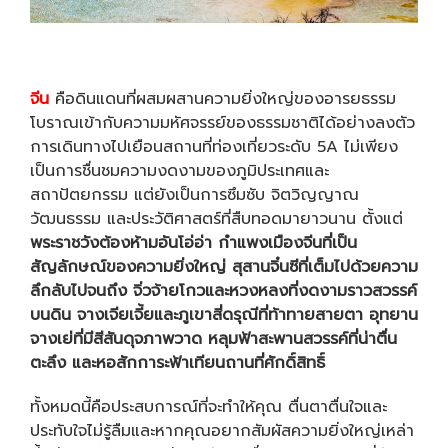
จีน
คือดินแดนที่ผสมผสานความยิ่งใหญ่ของอารยธรรม
โบราณเข้ากับความมหัศจรรย์ของธรรมชาติได้อย่างลงตัว
การเดินทางไปเยือนสถานที่ท่องเที่ยวระดับ 5A ไม่เพียง
เป็นการชื่นชมความงดงามของภูมิประเทศและ
สถาปัตยกรรม แต่ยังเป็นการซึมซับ จิตวิญญาณ
วัฒนธรรม และประวัติศาสตร์ที่สืบทอดมายาวนาน ตั้งแต่
พระราชวังต้องห้ามอันโอ่อ่า กำแพงเมืองจีนที่เป็น
สัญลักษณ์ของความยิ่งใหญ่ สุสานจิ๋นซีที่เต็มไปด้วยความ
ลึกลับไปจนถึง จิ่วจ้ายโกวและหวงหลงที่งดงามราวสวรรค์
บนดิน จางเจียเจี้ยและภูเขาสี่ดรุณีที่ท้าทายสายตา อุทยาน
จางเย่ที่มีสีสันดุจภาพวาด หลุมฟ้าสะพานสวรรค์ที่น่าตื่น
ตะลึง และหอสักการะฟ้าเทียนถานที่ศักดิ์สิทธิ์
ทั้งหมดนี้คือประสบการณ์ที่จะทำให้คุณ ตื่นตาตื่นใจและ
ประทับใจไม่รู้ลืมและหากคุณอยากสัมผัสความยิ่งใหญ่เหล่า