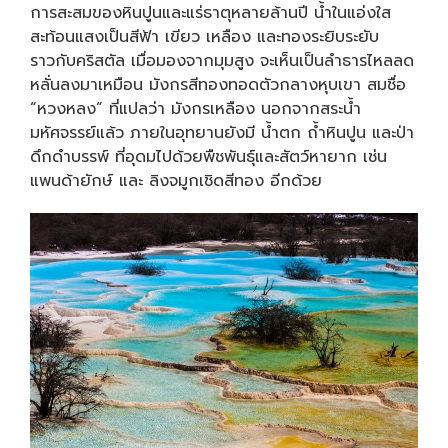
การสะสมของหินปูนและแร่ธาตุหลายล้านปี น้ำในแอ่งใส
สะท้อนแสงเป็นสีฟ้า เขียว เหลือง และทองระยิบระยับ
ราวกับคริสตัล เมื่อมองจากมุมสูง จะเห็นเป็นลำธารไหลลด
หลั่นลงมาเหมือน มังกรสีทองทอดตัวกลางหุบเขา สมชื่อ
“หวงหลง” ที่แปลว่า มังกรเหลือง นอกจากสระน้ำ
มหัศจรรย์แล้ว ภายในอุทยานยังมี น้ำตก ถ้ำหินปูน และป่า
ดึกดำบรรพ์ ที่อุดมไปด้วยพืชพันธุ์และสัตว์หายาก เช่น
แพนด้ายักษ์ และ ลิงจมูกเชิดสีทอง อีกด้วย