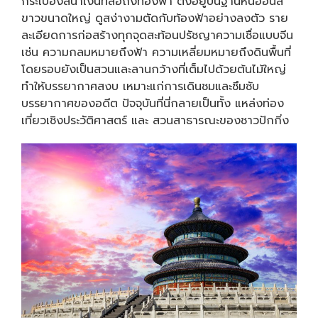
กระเบื้องสีน้ำเงินที่สื่อถึงท้องฟ้า ตั้งอยู่บนฐานหินอ่อนสี
ขาวขนาดใหญ่ ดูสง่างามตัดกับท้องฟ้าอย่างลงตัว ราย
ละเอียดการก่อสร้างทุกจุดสะท้อนปรัชญาความเชื่อแบบจีน
เช่น ความกลมหมายถึงฟ้า ความเหลี่ยมหมายถึงดินพื้นที่
โดยรอบยังเป็นสวนและลานกว้างที่เต็มไปด้วยต้นไม้ใหญ่
ทำให้บรรยากาศสงบ เหมาะแก่การเดินชมและซึมซับ
บรรยากาศของอดีต ปัจจุบันที่นี่กลายเป็นทั้ง แหล่งท่อง
เที่ยวเชิงประวัติศาสตร์ และ สวนสาธารณะของชาวปักกิ่ง