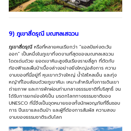
9) ภูเขาสี่ดรุณี มณฑลเสฉวน
ภูเขาสี่ดรุณี
หรือที่หลายคนเรียกว่า “แอลป์แห่งตะวัน
ออก” เป็นหนึ่งในภูเขาที่งดงามที่สุดของมณฑลเสฉวน
โดดเด่นด้วย ยอดเขาหิมะสูงชันเรียงรายสี่ลูก ที่ตัดกับ
ท้องฟ้าและผืนป่าเบื้องล่างอย่างยิ่งใหญ่อลังการ ความ
งามของที่นี่อยู่ที่ หุบเขากว้างใหญ่ น้ำใสไหลเย็น และทุ่ง
หญ้าที่โอบล้อมด้วยภูเขาหิมะ เหมาะสำหรับทั้งการเดินเขา
ถ่ายภาพ และการพักผ่อนท่ามกลางธรรมชาติที่บริสุทธิ์ จน
ได้รับการยกย่องให้เป็น มรดกโลกทางธรรมชาติของ
UNESCO ที่นี่จึงเป็นจุดหมายของทั้งนักผจญภัยที่ชื่นชอบ
การ ปีนเขาและเดินป่า และผู้ที่ต้องการสัมผัส ความสงบ
งามของธรรมชาติระดับโลก