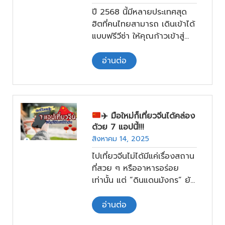
ปี 2568 นี้มีหลายประเทศสุด
ฮิตที่คนไทยสามารถ เดินเข้าได้
แบบฟรีวีซ่า ให้คุณก้าวเข้าสู่
โลกแห่งวัฒนธรรม อาหารเลิศ
รส และทิวทัศน์อันงดงาม โดย
อ่านต่อ
ไม่ต้องผ่านขั้นตอนยุ่งยากของ
การยื่นขอวีซ่า ไม่ต้องเสียเวลา
ยื่นเอกสาร ไม่ต้องรอลุ้นอนุมัติ
แค่เก็บกระเป๋า จองตั๋ว แล้ว
✈️
มือใหม่ก็เที่ยวจีนได้คล่อง
ออกเดินทางได้เลย
ด้วย 7 แอปนี้!!!
สิงหาคม 14, 2025
ไปเที่ยวจีนไม่ได้มีแค่เรื่องสถาน
ที่สวย ๆ หรืออาหารอร่อย
เท่านั้น แต่ “ดินแดนมังกร” ยัง
เต็มไปด้วยเทคโนโลยีและระบบ
ดิจิทัล
อ่านต่อ
ที่ถ้าเราไม่เตรียมตัวให้ดี อาจ