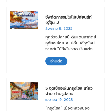
เจอปัญหาตั้งแต่ก้าวแรกที่ลง
จากเครื่อง เช่น จะจ่ายค่าข้าว
ยังไงถ้าไม่มีเงินสด? จะเรียก
ชี้พิกัดการชมใบไม้เปลี่ยนสีที่
รถยังไงถ้าไม่มีแท็กซี่จอด?
ญี่ปุ่น 🗾
หรือจะสื่อสารยังไงถ้าเมนู
สิงหาคม 8, 2025
อาหารมีแต่ภาษาจีนล้วน ๆ
ทุกช่วงปลายปี ดินแดนอาทิตย์
อุทัยจะค่อย ๆ เปลี่ยนสีชุดใหม่
จากต้นไม้สีเขียวสด เริ่มแต่ง
แต้มด้วยโทนเหลือง ส้ม และ
แดง บรรยากาศราวกับภาพ
อ่านต่อ
วาดที่จิตกรจากธรรมชาติ
บรรจงลงสีอย่างละเมียดละไม
ความเย็นที่เริ่มพัดผ่าน นั่นคือ
สัญญาณว่าสวรรค์ของคน
5 จุดเช็กอินในกรุงโซล เที่ยว
ที่รักฤดูใบไม้ร่วงได้เริ่มต้นขึ้น
ง่าย ถ่ายรูปสวย
แล้ว
เมษายน 19, 2023
วันนี้ ภูมิไท ทราเวล จะพาไป
“กรุงโซล” เมืองหลวงของ
เจาะลิสต์จุดชมใบไม้เปลี่ยนสีที่