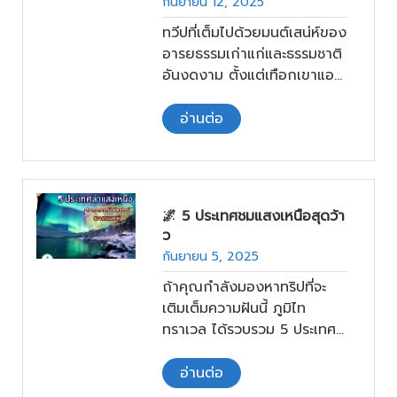
กันยายน 12, 2025
ทวีปที่เต็มไปด้วยมนต์เสน่ห์ของ
อารยธรรมเก่าแก่และธรรมชาติ
อันงดงาม ตั้งแต่เทือกเขาแอ
ลป์ที่ปกคลุมด้วยหิมะ เมือง
ประวัติศาสตร์ที่สืบทอด
อ่านต่อ
วัฒนธรรมมายาวนาน จนถึง
ชายฝั่งทะเลเมดิเตอร์เรเนียนอัน
อบอุ่น แต่ท่ามกลางความ
หลากหลายเหล่านี้ ยังมีอีก
🌌 5 ประเทศชมแสงเหนือสุดว้า
หนึ่งประสบการณ์การท่อง
ว
เที่ยวที่ซ่อนอยู่และน่าหลงใหลไม่
กันยายน 5, 2025
แพ้ใคร นั่นคือการ แช่น้ำพุร้อน
ถ้าคุณกำลังมองหาทริปที่จะ
ธรรมชาติ
เติมเต็มความฝันนี้ ภูมิไท
ทราเวล ได้รวบรวม 5 ประเทศ
ชมแสงเหนือสุดหรู ที่ทั้ง
บรรยากาศว้าว ที่พักและบริการ
อ่านต่อ
ระดับพรีเมียม พร้อมกิจกรรม